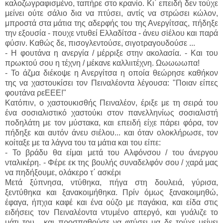
καλοζωγραφισμένο, ταπήρε στο κρανίο. Κι΄ επειδή δεν τούχε
μείνει ούτε σάλιο δια να πτύσει, αντίς να στρώσει κώλον,
μπροστά στα μάτια της αδερφής του της Ανεργίτσας, πήδηξε
την εξουσία - πουχε ντυθεί Ελλαδίτσα - άνευ σiέλου και παρά
φύσιν. Καθώς δε, πισογλεντούσε, σιγοτραγουδούσε ...
- Η φουτάνα η ανεργία / μέρριξε στην ακολασία. - Και του
πρωκτού σου η τέχνη / μέκανε καλλιιτέχνη. Ωωωωωπα!
- Το άζμα διέκοψε η Ανεργίτσα η οποία θεώρησε καθήκον
της να χαστουκίσει τον Πειναλέοντα λέγουσα: "Ποιαν είπες
φουτάνα ρεΕΕΕ!"
Κατόπιν, ο χαστουκισθής Πειναλέον, έριξε με τη σειρά του
ένα σοσιαλιστικό χαστούκι στον πανελληνίως σοσιαλιστή
ποδηλάτη με τον μύστακα, και επειδή είχε πάρει φόρα, τον
πήδηξε και αυτόν άνευ σιέλου... και όταν ολοκλήρωσε, τον
κοίταξε με τα λάγνα του τα μάτια και του είπε:
- Το βράδυ θα είμαι μετά του Αλφόνσου / του άνεργου
νταλικέρη. - Φέρε εκ της βουλής συναδελφόν σου / χαρά μας
να πηδήξουμε, ολάκερο τ΄ ασκέρι
Μετά ξύπνησα, ντύθηκα, πήγα στη δουλειά, γύρισα,
ξεντύθηκα και ξανακοιμήθηκα. Πρίν όμως ξανακοιμηθώ,
έφαγα, ήπχια καφέ και ένα ούζο με παγάκια, και είδα στις
ειδήσεις τον Πειναλέοντα ντυμένο απεργό, και γυάλιζε το
μάτι του... και προσπαθούσε να φτύσει μα δε τούχε μείνει