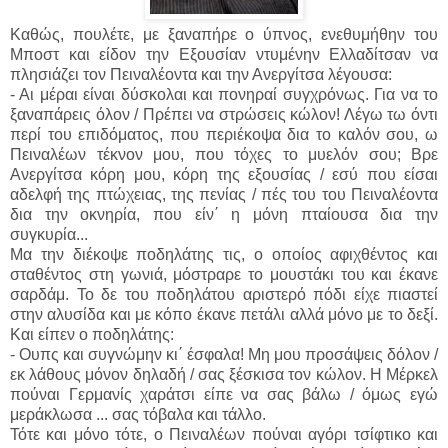
Καθώς, πουλέτε, με ξαναπήρε ο ύπνος, ενεθυμήθην του
Μποστ και είδον την Eξουσίαν ντυμένην Ελλαδίτσαν να
πλησιάζει τον Πειναλέοντα και την Ανεργίτσα λέγουσα:
- Αι μέραι είναι δύσκολαι και πονηραί συγχρόνως. Για να το
ξαναπάρεις όλον / Πρέπει να στρώσεις κώλον! Λέγω τω όντι
περί του επιδόματος, που περιέκοψα δια το καλόν σου, ω
Πειναλέων τέκνον μου, που τόχες το μυελόν σου; Βρε
Ανεργίτσα κόρη μου, κόρη της εξουσίας / εσύ που είσαι
αδελφή της πτώχειας, της πενίας / πές του του Πειναλέοντα
δια την οκνηρία, που είν΄ η μόνη πταίουσα δια την
συγκυρία...
Μα την διέκοψε ποδηλάτης τις, ο οποίος αφιχθέντος και
σταθέντος στη γωνιά, μόστραρε το μουστάκι του και έκανε
σαρδάμ. Το δε του ποδηλάτου αριστερό πόδι είχε πιαστεί
στην αλυσίδα και με κόπο έκανε πετάλι αλλά μόνο με το δεξί.
Και είπεν ο ποδηλάτης:
- Ουπς και συγνώμην κι΄ έσφαλα! Μη μου προσάψεις δόλον /
εκ λάθους μόνον δηλαδή / σας ξέσκισα τον κώλον. Η Μέρκελ
πούναι Γερμανίς χαράτσι είπε να σας βάλω / όμως εγώ
μεράκλωσα ... σας τόβαλα και τάλλο.
Τότε και μόνο τότε, ο Πειναλέων πούναι αγόρι τσίφτικο και